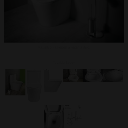
Kattintson a képen a nagyításhoz
További képek