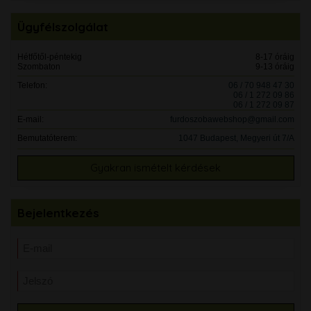
Ügyfélszolgálat
Hétfőtől-péntekig
8-17 óráig
Szombaton
9-13 óráig
Telefon:
06 / 70 948 47 30
06 / 1 272 09 86
06 / 1 272 09 87
E-mail:
furdoszobawebshop@gmail.com
Bemutatóterem:
1047 Budapest, Megyeri út 7/A
Gyakran ismételt kérdések
Bejelentkezés