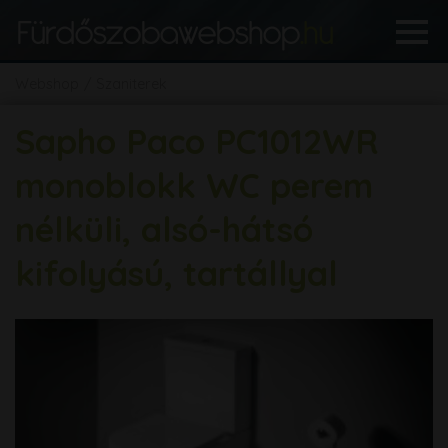
Webshop
Szaniterek
Sapho Paco PC1012WR
monoblokk WC perem
nélküli, alsó-hátsó
kifolyású, tartállyal