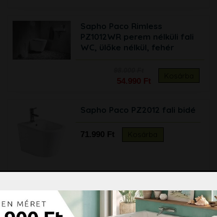
Sapho Paco Rimless
PZ1012WR perem nélküli fali
WC, ülőke nélkül, fehér
98.000 Ft
Kosárba
54.990 Ft
Sapho Paco PZ2012 fali bidé
71.990 Ft
Kosárba
Flexibilis WC bekötő, hossza
állítható 230-470 mm