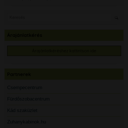
Árajánlatkérés
Árajánlatkéréshez kattintson ide
Partnerek
Csempecentrum
Fürdőszobacentrum
Kád szaküzlet
Zuhanykabinok.hu