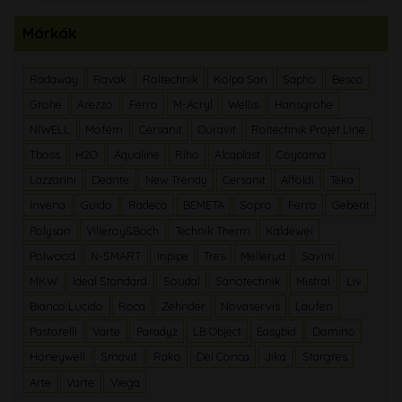
Márkák
Radaway
Ravak
Roltechnik
Kolpa San
Sapho
Besco
Grohe
Arezzo
Ferro
M-Acryl
Wellis
Hansgrohe
NIWELL
Mofém
Cersanit
Duravit
Roltechnik Projet Line
Tboss
H2O
Aqualine
Riho
Alcaplast
Coycama
Lazzarini
Deante
New Trendy
Cersanit
Alföldi
Teka
Invena
Guido
Radeco
BEMETA
Sopro
Ferro
Geberit
Polysan
Villeroy&Boch
Technik Therm
Kaldewei
Polwood
N-SMART
Inpipe
Tres
Mellerud
Savini
MKW
Ideal Standard
Soudal
Sanotechnik
Mistral
Liv
Bianco Lucido
Roca
Zehnder
Novaservis
Laufen
Pastorelli
Varte
Paradyz
LB Object
Easybid
Domino
Honeywell
Smavit
Rako
Del Conca
Jika
Stargres
Arte
Varte
Viega