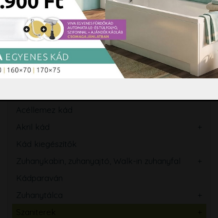
2.550 Ft
Kosárba
Termékek
AKTUÁLIS AKCIÓK
OUTLET - UTOLSÓ DARABOK
Acéllemez kád
Akril kád
Kád kiegészítők
Zuhanykabin, zuhanyajtó, Walk-in zuhanyfal
Kádparaván
Zuhanytálca
Szaniterek