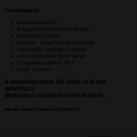
Termékadatok:
Monoblokkos WC
A legújabb trend szerinti design
Mélyöblítésű kivitel
Rimless - perem nélküli kialakítás
Univerzális alsó/hátsó kifolyás
Alsó vízbekötésű öblítő tartály
Dualgombos öblítés 3/6 l
Fehér színben
A lecsapódásmentes WC ülőkét az ár nem
tartalmazza!
Megtalálja a kapcsolódó termékek között.
Kérdés esetén keresse kollégáinkat!