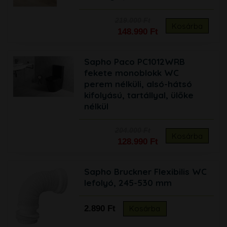
219.000 Ft
Kosárba
148.990 Ft
Sapho Paco PC1012WRB
fekete monoblokk WC
perem nélküli, alsó-hátsó
kifolyású, tartállyal, ülőke
nélkül
204.000 Ft
Kosárba
128.990 Ft
Sapho Bruckner Flexibilis WC
lefolyó, 245-530 mm
2.890 Ft
Kosárba