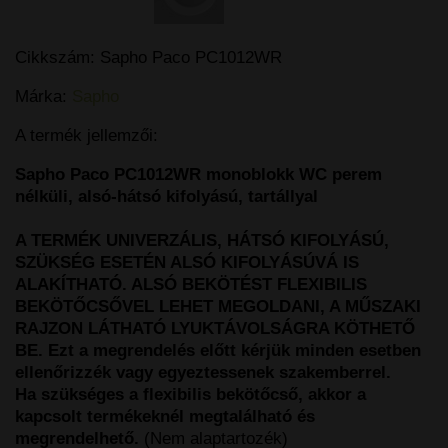
Cikkszám:
Sapho Paco PC1012WR
Márka:
Sapho
A termék jellemzői:
Sapho Paco PC1012WR monoblokk WC perem
nélküli, alsó-hátsó kifolyású, tartállyal
A TERMÉK UNIVERZÁLIS, HÁTSÓ KIFOLYÁSÚ,
SZÜKSÉG ESETÉN ALSÓ KIFOLYÁSÚVÁ IS
ALAKÍTHATÓ. ALSÓ BEKÖTÉST FLEXIBILIS
BEKÖTŐCSŐVEL LEHET MEGOLDANI, A MŰSZAKI
RAJZON LÁTHATÓ LYUKTÁVOLSÁGRA KÖTHETŐ
BE. Ezt a megrendelés előtt kérjük minden esetben
ellenőrizzék vagy egyeztessenek szakemberrel.
Ha szükséges a flexibilis bekötőcső, akkor a
kapcsolt termékeknél megtalálható és
megrendelhető.
(Nem alaptartozék)