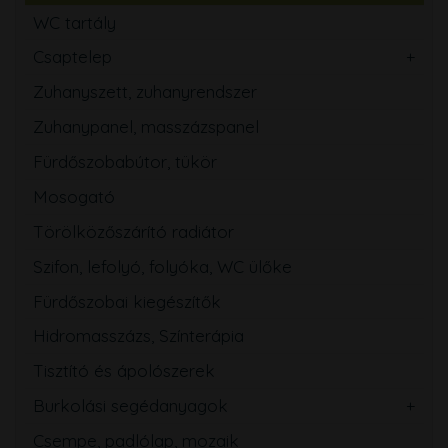
WC tartály
Csaptelep
Zuhanyszett, zuhanyrendszer
Zuhanypanel, masszázspanel
Fürdőszobabútor, tükör
Mosogató
Törölközőszárító radiátor
Szifon, lefolyó, folyóka, WC ülőke
Fürdőszobai kiegészítők
Hidromasszázs, Színterápia
Tisztító és ápolószerek
Burkolási segédanyagok
Csempe, padlólap, mozaik