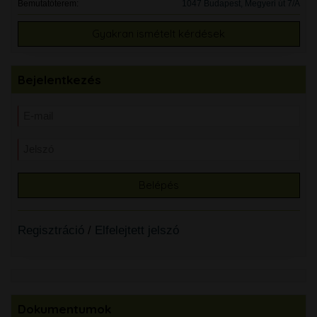
Bemutatóterem:
1047 Budapest, Megyeri út 7/A
Gyakran ismételt kérdések
Bejelentkezés
Regisztráció
/
Elfelejtett jelszó
Dokumentumok