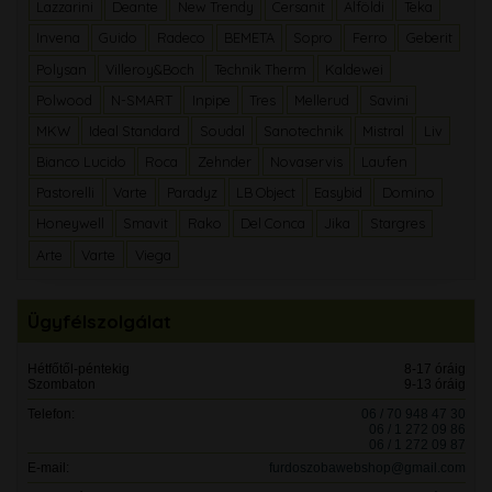
Lazzarini
Deante
New Trendy
Cersanit
Alföldi
Teka
Invena
Guido
Radeco
BEMETA
Sopro
Ferro
Geberit
Polysan
Villeroy&Boch
Technik Therm
Kaldewei
Polwood
N-SMART
Inpipe
Tres
Mellerud
Savini
MKW
Ideal Standard
Soudal
Sanotechnik
Mistral
Liv
Bianco Lucido
Roca
Zehnder
Novaservis
Laufen
Pastorelli
Varte
Paradyz
LB Object
Easybid
Domino
Honeywell
Smavit
Rako
Del Conca
Jika
Stargres
Arte
Varte
Viega
Ügyfélszolgálat
Hétfőtől-péntekig
8-17 óráig
Szombaton
9-13 óráig
Telefon:
06 / 70 948 47 30
06 / 1 272 09 86
06 / 1 272 09 87
E-mail:
furdoszobawebshop@gmail.com