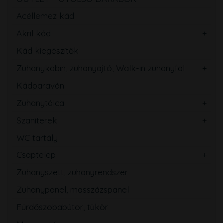
Acéllemez kád
Akril kád
Kád kiegészítők
Zuhanykabin, zuhanyajtó, Walk-in zuhanyfal
Kádparaván
Zuhanytálca
Szaniterek
WC tartály
Csaptelep
Zuhanyszett, zuhanyrendszer
Zuhanypanel, masszázspanel
Fürdőszobabútor, tükör