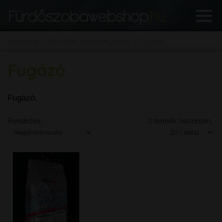
Webshop
Burkolási segédanyagok
Fugázó
Fugázó
Fugázó.
Rendezés:
2 termék összesen,