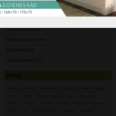
Partnerek
Csempecentrum
Fürdőszobacentrum
Kád szaküzlet
Zuhanykabinok.hu
Márkák
Radaway
Ravak
Roltechnik
Kolpa San
Sapho
Besco
Grohe
Arezzo
Ferro
M-Acryl
Wellis
Hansgrohe
NIWELL
Mofém
Cersanit
Duravit
Roltechnik Projet Line
Tboss
H2O
Aqualine
Riho
Alcaplast
Coycama