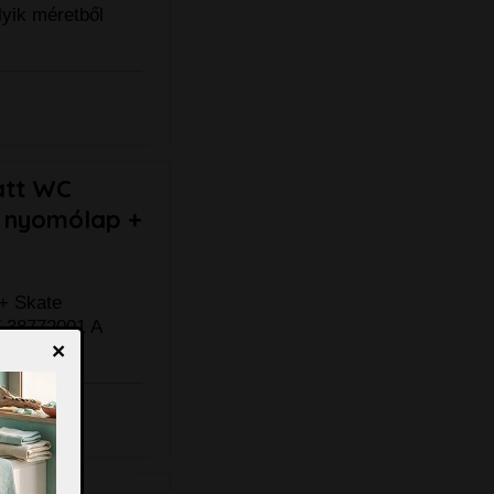
lyik méretből
latt WC
m nyomólap +
 + Skate
T 38772001 A
×