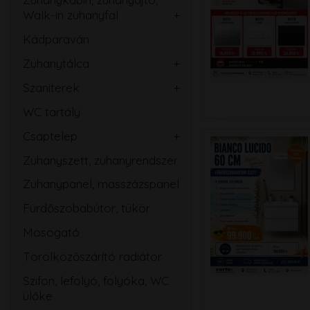
Walk-in zuhanyfal
Ovális
Szögletes
Kádparaván
Kerek
Téglalap
Zuhanytálca
Íves
Szabadon álló
Ötszögletű
Szaniterek
Szögletes
Mosdó
Walk-in zuhanyfal
WC tartály
Téglalap
Kézmosó
Zuhanyajtó
Csaptelep
Ötszögletű
WC
Mosdó
Zuhanyszett, zuhanyrendszer
Magasított
Bidé
Zuhany
Zuhanypanel, masszázspanel
Speciális
Pissoir
Kád
Fürdőszobabútor, tükör
Mozgássérült
Mosogató
Mosogató
Bidé
Törölközőszárító radiátor
Falsík alatti
Szifon, lefolyó, folyóka, WC
Közületi
ülőke