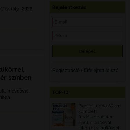
Bejelentkezés
WC tartály 2026
ükörrel,
Regisztráció
/
Elfelejtett jelszó
hér színben
ett, mosdóval,
TOP-10
ínben
Tres Canigo
Bianco Lucido 60 cm
mosdócsaptelep +
komplett
Tres click-clack
fürdőszobabútor
mosdó leeresztő
szett, mosdóval,
tükörrel, világítással
28.900 Ft