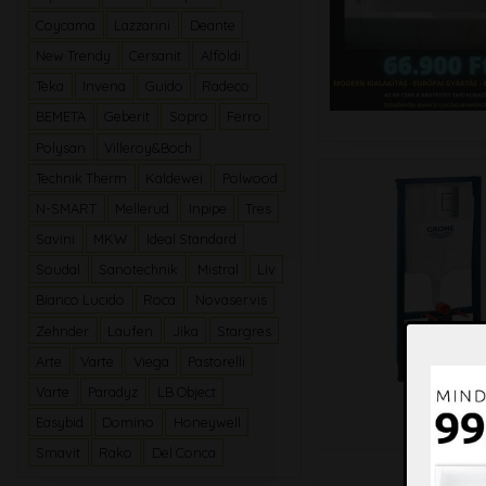
Coycama
Lazzarini
Deante
New Trendy
Cersanit
Alföldi
Teka
Invena
Guido
Radeco
BEMETA
Geberit
Sopro
Ferro
Polysan
Villeroy&Boch
Technik Therm
Kaldewei
Polwood
N-SMART
Mellerud
Inpipe
Tres
Savini
MKW
Ideal Standard
Soudal
Sanotechnik
Mistral
Liv
Bianco Lucido
Roca
Novaservis
Zehnder
Laufen
Jika
Stargres
Arte
Varte
Viega
Pastorelli
Varte
Paradyz
LB Object
Easybid
Domino
Honeywell
Smavit
Rako
Del Conca