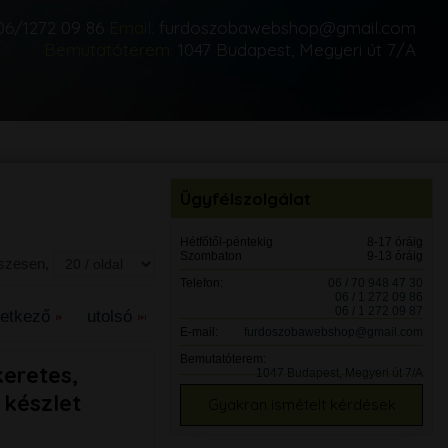
06/1272 09 86
Email:
furdoszobawebshop@gmail.com
Bemutatóterem:
1047 Budapest, Megyeri út 7/A
Ügyfélszolgálat
Hétfőtől-péntekig
8-17 óráig
Szombaton
9-13 óráig
sszesen,
Telefon:
06 / 70 948 47 30
06 / 1 272 09 86
06 / 1 272 09 87
vetkező
utolsó
E-mail:
furdoszobawebshop@gmail.com
Bemutatóterem:
eretes,
1047 Budapest, Megyeri út 7/A
 készlet
Gyakran ismételt kérdések