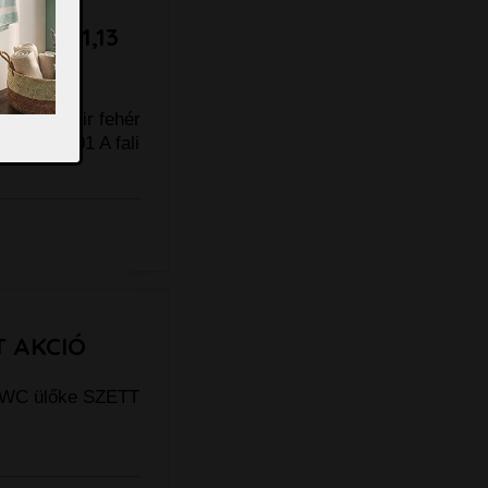
atti WC
 SZETT 1,13
001
 + Skate Air fehér
 38719001 A fali
T AKCIÓ
 WC ülőke SZETT