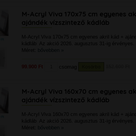
M-Acryl Viva 170x75 cm egyenes akr
ajándék vízszintező kádláb
M-Acryl Viva 170x75 cm egyenes akril kád + aján
kádláb Az akció 2026. augusztus 31-ig érvényes.
Méret:
bővebben »
99.900 Ft
csomag
Kosárba
152.600 Ft
M-Acryl Viva 160x70 cm egyenes akr
ajándék vízszintező kádláb
k
M-Acryl Viva 160x70 cm egyenes akril kád + aján
kádláb Az akció 2026. augusztus 31-ig érvényes.
Méret:
bővebben »