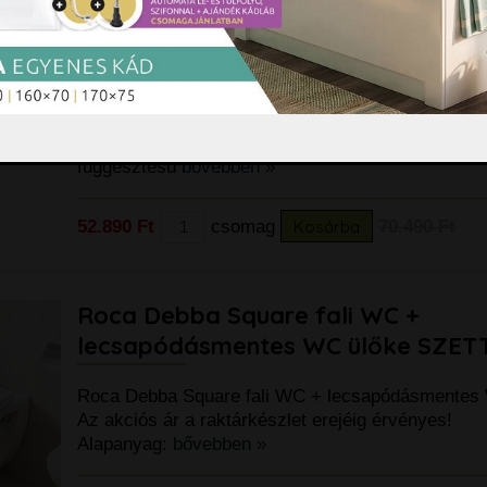
Grohe Rapid SL 3 az-1-ben falsík al
tartály + Skate Air fehér nyomólap
méteres beépítési magasság 38719
Grohe Rapid SL 3 az-1-ben falsík alatti WC tartály
nyomólap SZETT 1,13 méteres beépítési magasság
függesztésű
bővebben »
52.890 Ft
csomag
Kosárba
70.490 Ft
Roca Debba Square fali WC +
lecsapódásmentes WC ülőke SZET
Roca Debba Square fali WC + lecsapódásmentes
Az akciós ár a raktárkészlet erejéig érvényes!
Alapanyag:
bővebben »