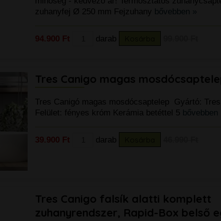
minőség - kedvező ár! Termosztátos zuhanycsapte
zuhanyfej Ø 250 mm Fejzuhany
bővebben »
94.900 Ft
darab
Kosárba
99.900 Ft
Tres Canigo magas mosdócsaptele
Tres Canigó magas mosdócsaptelep Gyártó: Tres
Felület: fényes króm Kerámia betéttel 5
bővebben 
39.900 Ft
darab
Kosárba
46.990 Ft
Tres Canigo falsík alatti komplett
zuhanyrendszer, Rapid-Box belső 