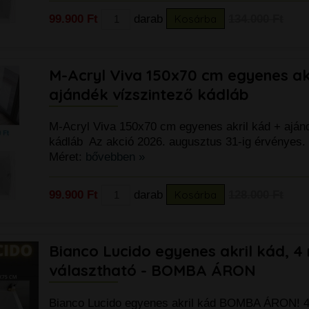
99.900 Ft
darab
Kosárba
134.000 Ft
M-Acryl Viva 150x70 cm egyenes ak
ajándék vízszintező kádláb
M-Acryl Viva 150x70 cm egyenes akril kád + aján
kádláb Az akció 2026. augusztus 31-ig érvényes.
Méret:
bővebben »
99.900 Ft
darab
Kosárba
128.000 Ft
Bianco Lucido egyenes akril kád, 4
választható - BOMBA ÁRON
Bianco Lucido egyenes akril kád BOMBA ÁRON! 