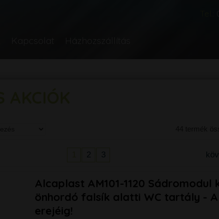
Tel.:
k
Kapcsolat
Házhozszállítás
S AKCIÓK
44 termék ö
1
2
3
kö
Alcaplast AM101-1120 Sádromodul k
önhordó falsík alatti WC tartály - A
erejéig!