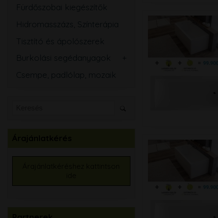
Fürdőszobai kiegészítők
Hidromasszázs, Színterápia
Tisztító és ápolószerek
Burkolási segédanyagok
Csemperagasztó
Csempe, padlólap, mozaik
Fugázó
Szilikon
Szigetelő anyagok
Kiegyenlítők
Árajánlatkérés
Alapozók
Élvédők, burkolatváltó
Árajánlatkéréshez kattintson
ide
Burkolat színtező
Partnerek