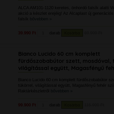
ALCA AM101-1120 keretes, önhordó falsík alatti 
akció a készlet erejéig! Az Alcaplast új generációs
falsík
bővebben »
39.990 Ft
darab
Kosárba
69.900 Ft
Bianco Lucido 60 cm komplett
fürdőszobabútor szett, mosdóval, t
világítással együtt, Magasfényű fe
Bianco Lucido 60 cm komplett fürdőszobabútor sz
tükörrel, világítással együtt, Magasfényű fehér sz
Raktárkészletről
bővebben »
99.900 Ft
darab
Kosárba
115.900 Ft