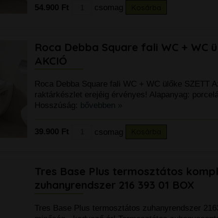
54.900 Ft
csomag
Kosárba
Roca Debba Square fali WC + WC 
AKCIÓ
Roca Debba Square fali WC + WC ülőke SZETT Az
raktárkészlet erejéig érvényes! Alapanyag: porcel
Hosszúság:
bővebben »
39.900 Ft
csomag
Kosárba
Tres Base Plus termosztátos kompl
zuhanyrendszer 216 393 01 BOX
Tres Base Plus termosztátos zuhanyrendszer 21