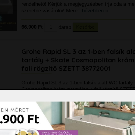
rendelhető! Kérjük a megjegyzésben írja oda a me
szeretne vásárolni! Méret:
bővebben »
66.900 Ft
darab
Kosárba
Grohe Rapid SL 3 az 1-ben falsík a
tartály + Skate Cosmopolitan kró
fali rögzítő SZETT 38772001
Grohe Rapid SL 3 az 1-ben falsík alatt WC tartály
Cosmopolitan króm nyomólap + fali rögzítő SZET
szett tartalma: Falsík alatti,
bővebben »
76.990 Ft
csomag
Kosárba
99.390 Ft