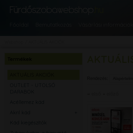
Főoldal
Bemutatkozás
Vásárlási információ
Webshop
AKTUÁLIS AKCIÓK
AKTUÁLI
Termékek
AKTUÁLIS AKCIÓK
Rendezés:
OUTLET - UTOLSÓ
DARABOK
első
előző
Acéllemez kád
Akril kád
Egyenes
Kád kiegészítők
Aszimmetrikus
Zuhanykabin, zuhanyajtó,
Sarok
Íves