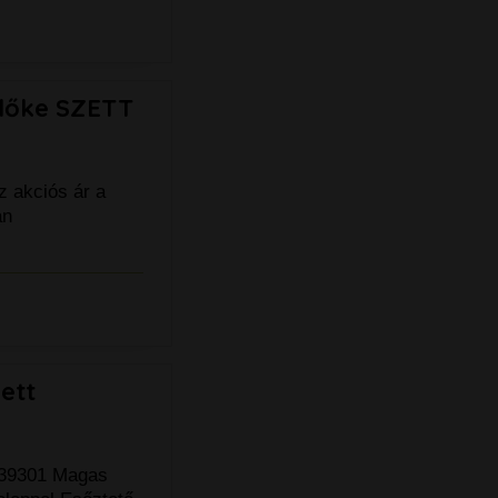
ülőke SZETT
 akciós ár a
án
ett
639301 Magas