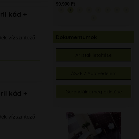
99.900 Ft
99.
il kád +
Dokumentumok
dék vízszintező
Árlisták letöltése
ÁSZF / Adatvédelem
Garanciáink megtekintése
il kád +
dék vízszintező