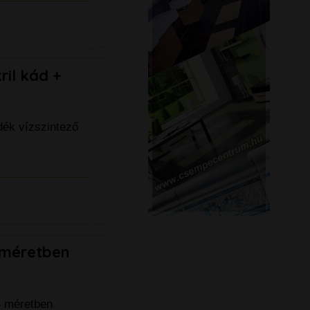
ril kád +
dék vízszintező
 méretben
4 méretben