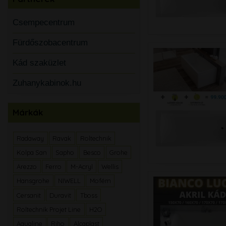
Csempecentrum
Fürdőszobacentrum
Kád szaküzlet
Zuhanykabinok.hu
Márkák
Radaway
Ravak
Roltechnik
Kolpa San
Sapho
Besco
Grohe
Arezzo
Ferro
M-Acryl
Wellis
Hansgrohe
NIWELL
Mofém
Cersanit
Duravit
Tboss
Roltechnik Projet Line
H2O
Aqualine
Riho
Alcaplast