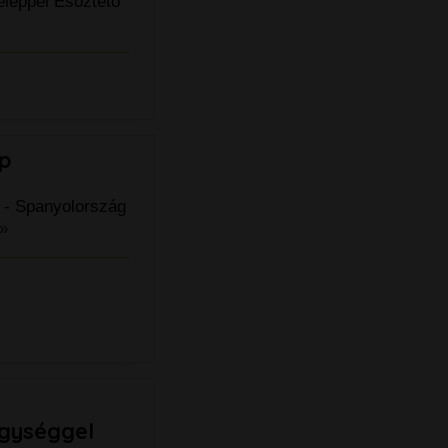
leppel Esőztető
p
 - Spanyolország
»
egységgel