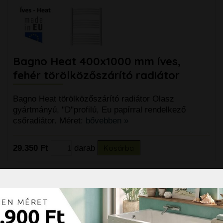
Bagno Heat 400x1000 mm íves,
fehér törölközőszárító radiátor
Bagno Heat törölközőszárító radiátor Olasz
gyártmányú, "D"profilú, Eu papírral rendelkező
csőradiátor. Méret:
bővebben »
29.350 Ft
darab
Kosárba