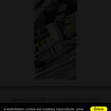
Copyright © 2011-2026 -
Fürdőszobawebshop.hu
|
ÁSZF
|
Adatvédelem
|
Vásárlói információk
|
Elállás a szerződéstől
|
A weboldalon cookie-kat (sütiket) használunk, amik
Értem