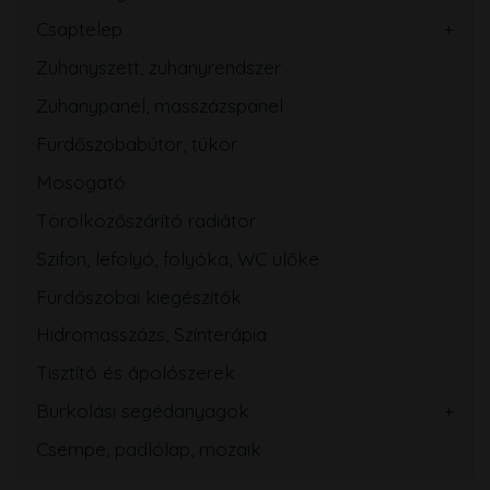
Csaptelep
Zuhanyszett, zuhanyrendszer
Zuhanypanel, masszázspanel
Fürdőszobabútor, tükör
Mosogató
Törölközőszárító radiátor
Szifon, lefolyó, folyóka, WC ülőke
Fürdőszobai kiegészítők
Hidromasszázs, Színterápia
Tisztító és ápolószerek
Burkolási segédanyagok
Csempe, padlólap, mozaik