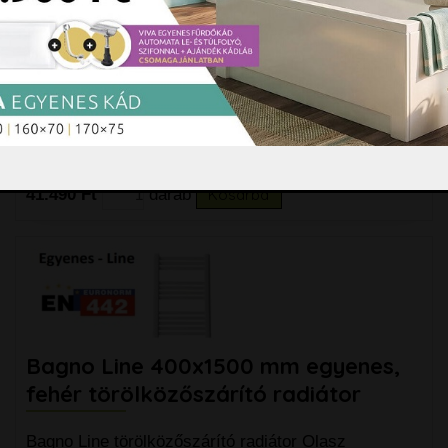
Bagno Line 400x1750 mm egyenes,
fehér törölközőszárító radiátor
Bagno Line törölközőszárító radiátor Olasz
gyártmányú, "D"profilú, Eu papírral rendelkező
csőradiátor. Méret:
bővebben »
41.490 Ft
darab
Kosárba
Bagno Line 400x1500 mm egyenes,
fehér törölközőszárító radiátor
Bagno Line törölközőszárító radiátor Olasz