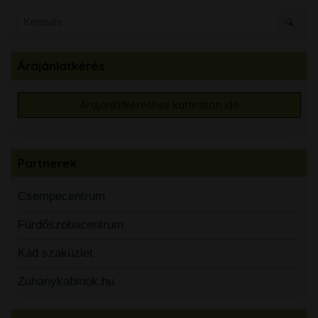
Árajánlatkérés
Árajánlatkéréshez kattintson ide
Partnerek
Csempecentrum
Fürdőszobacentrum
Kád szaküzlet
Zuhanykabinok.hu