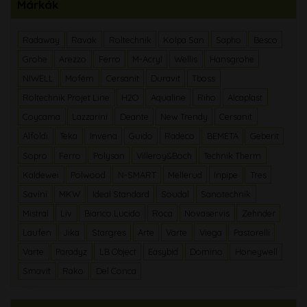
Márkák
Radaway
Ravak
Roltechnik
Kolpa San
Sapho
Besco
Grohe
Arezzo
Ferro
M-Acryl
Wellis
Hansgrohe
NIWELL
Mofém
Cersanit
Duravit
Tboss
Roltechnik Projet Line
H2O
Aqualine
Riho
Alcaplast
Coycama
Lazzarini
Deante
New Trendy
Cersanit
Alföldi
Teka
Invena
Guido
Radeco
BEMETA
Geberit
Sopro
Ferro
Polysan
Villeroy&Boch
Technik Therm
Kaldewei
Polwood
N-SMART
Mellerud
Inpipe
Tres
Savini
MKW
Ideal Standard
Soudal
Sanotechnik
Mistral
Liv
Bianco Lucido
Roca
Novaservis
Zehnder
Laufen
Jika
Stargres
Arte
Varte
Viega
Pastorelli
Varte
Paradyz
LB Object
Easybid
Domino
Honeywell
Smavit
Rako
Del Conca