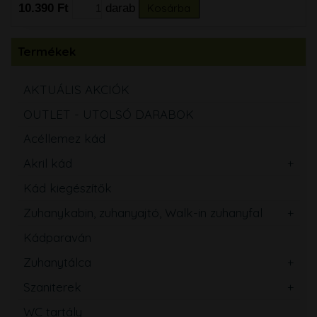
10.390 Ft
darab
Kosárba
Termékek
AKTUÁLIS AKCIÓK
OUTLET - UTOLSÓ DARABOK
Acéllemez kád
Akril kád
Kád kiegészítők
Zuhanykabin, zuhanyajtó, Walk-in zuhanyfal
Kádparaván
Zuhanytálca
Szaniterek
WC tartály