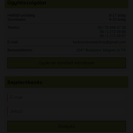
Ügyfélszolgálat
Hétfőtől-péntekig
8-17 óráig
Szombaton
9-13 óráig
Telefon:
06 / 70 948 47 30
06 / 1 272 09 86
06 / 1 272 09 87
E-mail:
furdoszobawebshop@gmail.com
Bemutatóterem:
1047 Budapest, Megyeri út 7/A
Gyakran ismételt kérdések
Bejelentkezés