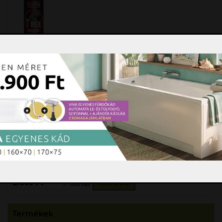
T-REX szerelőragasztó, nagy
azonnali tapadóerővel
T-REX szerelőragasztó, nagy azonnali tapadóerővel
A T-REX "nagy azonnali tapadással" egy
használatra
bővebben »
2.990 Ft
darab
Kosárba
Termékek