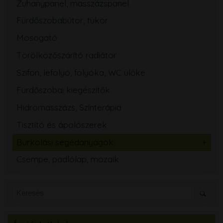
Zuhanypanel, masszázspanel
Fürdőszobabútor, tükör
Mosogató
Törölközőszárító radiátor
Szifon, lefolyó, folyóka, WC ülőke
Fürdőszobai kiegészítők
Hidromasszázs, Színterápia
Tisztító és ápolószerek
Burkolási segédanyagok
Csempe, padlólap, mozaik