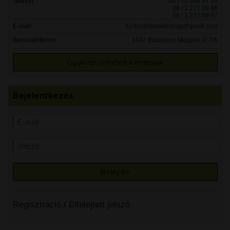
Telefon:
06 / 70 948 47 30
06 / 1 272 09 86
06 / 1 272 09 87
E-mail:
furdoszobawebshop@gmail.com
Bemutatóterem:
1047 Budapest, Megyeri út 7/A
Gyakran ismételt kérdések
Bejelentkezés
Regisztráció
/
Elfelejtett jelszó