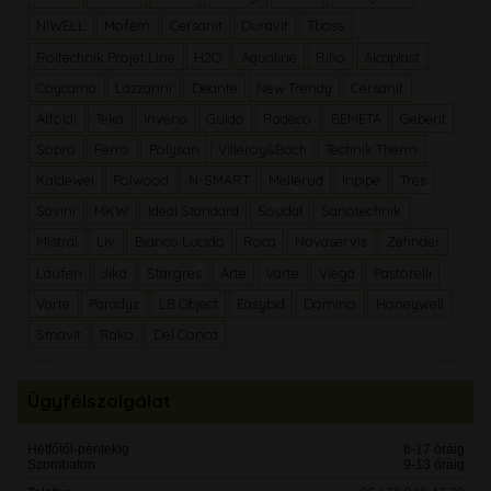
NIWELL
Mofém
Cersanit
Duravit
Tboss
Roltechnik Projet Line
H2O
Aqualine
Riho
Alcaplast
Coycama
Lazzarini
Deante
New Trendy
Cersanit
Alföldi
Teka
Invena
Guido
Radeco
BEMETA
Geberit
Sopro
Ferro
Polysan
Villeroy&Boch
Technik Therm
Kaldewei
Polwood
N-SMART
Mellerud
Inpipe
Tres
Savini
MKW
Ideal Standard
Soudal
Sanotechnik
Mistral
Liv
Bianco Lucido
Roca
Novaservis
Zehnder
Laufen
Jika
Stargres
Arte
Varte
Viega
Pastorelli
Varte
Paradyz
LB Object
Easybid
Domino
Honeywell
Smavit
Rako
Del Conca
Ügyfélszolgálat
Hétfőtől-péntekig
8-17 óráig
Szombaton
9-13 óráig