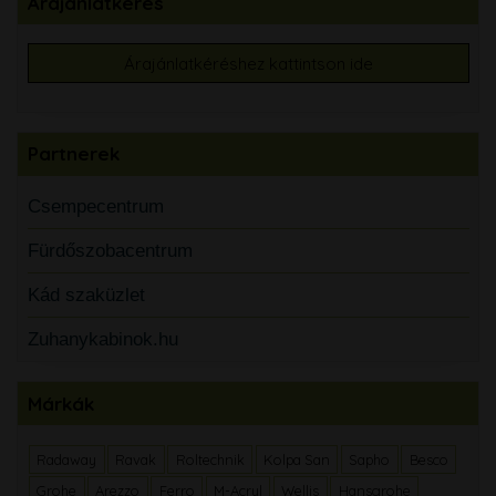
Árajánlatkérés
Árajánlatkéréshez kattintson ide
Partnerek
Csempecentrum
Fürdőszobacentrum
Kád szaküzlet
Zuhanykabinok.hu
Márkák
Radaway
Ravak
Roltechnik
Kolpa San
Sapho
Besco
Grohe
Arezzo
Ferro
M-Acryl
Wellis
Hansgrohe