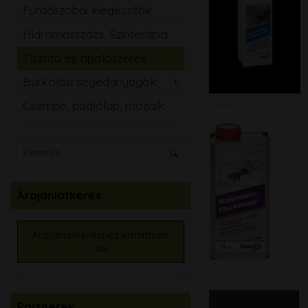
Fürdőszobai kiegészítők
Hidromasszázs, Színterápia
Tisztító és ápolószerek
Burkolási segédanyagok
Csemperagasztó
Csempe, padlólap, mozaik
Fugázó
Szilikon
Szigetelő anyagok
Kiegyenlítők
Árajánlatkérés
Alapozók
Élvédők, burkolatváltó
Árajánlatkéréshez kattintson
ide
Burkolat színtező
Partnerek