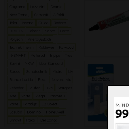
Coycama
Lazzarini
Deante
New Trendy
Cersanit
Alföldi
Teka
Invena
Guido
Radeco
BEMETA
Geberit
Sopro
Ferro
Polysan
Villeroy&Boch
Technik Therm
Kaldewei
Polwood
N-SMART
Mellerud
Inpipe
Tres
Savini
MKW
Ideal Standard
Soudal
Sanotechnik
Mistral
Liv
Bianco Lucido
Roca
Novaservis
Zehnder
Laufen
Jika
Stargres
Arte
Varte
Viega
Pastorelli
Varte
Paradyz
LB Object
Easybid
Domino
Honeywell
Smavit
Rako
Del Conca