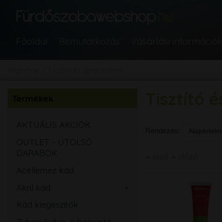
Főoldal
Bemutatkozás
Vásárlási információ
Webshop
Tisztító és ápolószerek
Tisztító 
Termékek
AKTUÁLIS AKCIÓK
Rendezés:
OUTLET - UTOLSÓ
DARABOK
első
előző
Acéllemez kád
Akril kád
Egyenes
Kád kiegészítők
Aszimmetrikus
Zuhanykabin, zuhanyajtó,
Sarok
Íves