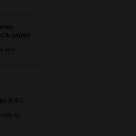
ámia,
r CA-16080
s akril
es 0,5 l
sempék és