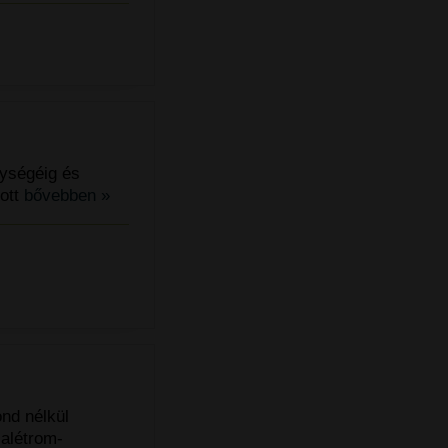
lységéig és
zott
bővebben »
ond nélkül
salétrom-