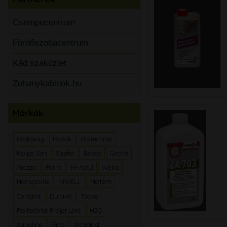
Csempecentrum
Fürdőszobacentrum
Kád szaküzlet
Zuhanykabinok.hu
Márkák
Radaway
Ravak
Roltechnik
Kolpa San
Sapho
Besco
Grohe
Arezzo
Ferro
M-Acryl
Wellis
Hansgrohe
NIWELL
Mofém
Cersanit
Duravit
Tboss
Roltechnik Projet Line
H2O
Aqualine
Riho
Alcaplast