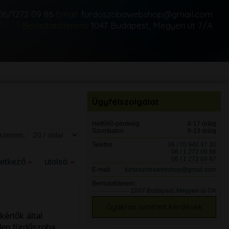
06/1272 09 86
Email:
furdoszobawebshop@gmail.com
Bemutatóterem:
1047 Budapest, Megyeri út 7/A
Ügyfélszolgálat
Hétfőtől-péntekig
8-17 óráig
Szombaton
9-13 óráig
sszesen,
Telefon:
06 / 70 948 47 30
06 / 1 272 09 86
06 / 1 272 09 87
vetkező
utolsó
E-mail:
furdoszobawebshop@gmail.com
Bemutatóterem:
g
1047 Budapest, Megyeri út 7/A
Gyakran ismételt kérdések
értők által
nden fürdőszoba