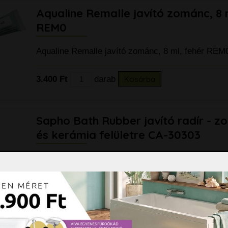
Aqualine Remalle javító zománc, 8 
REM0
Aqualine Remalle javító zománc, 8 ml, fehér R
3.400 Ft
darab
Kosárba
Sapho Bath Rubber javító radír - 
és kerámia felületre CA-30303
Sapho Bath Rubber javító radír - zománcozott és k
CA-30303
bővebben »
4.990 Ft
darab
Kosárba