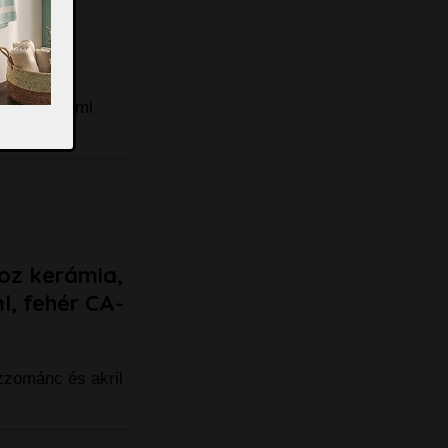
 akril
, fehér 12 ml
hoz kerámia,
l, fehér CA-
zzománc és akril