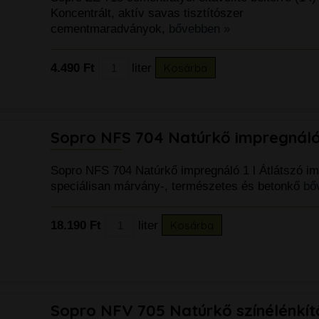
tartállyal
Koncentrált, aktív savas tisztítószer
79.890 Ft
cementmaradványok,
bővebben »
4.490 Ft
liter
Kosárba
Sopro NFS 704 Natúrkő impregnáló 
Sopro NFS 704 Natúrkő impregnáló 1 l Átlátszó i
speciálisan márvány-, természetes és betonkő
bő
18.190 Ft
liter
Kosárba
k
Sopro NFV 705 Natúrkő színélénkítő 