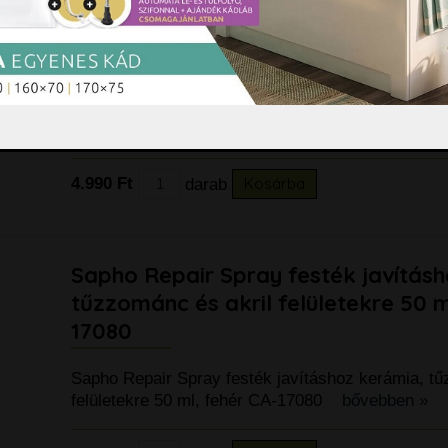
Sapho Repair Spray zománcozott és
felületre, fehér 12 ml CA-15011
Sapho Repair Spray zománcozott és akril felületre
CA-15011
bővebben »
4.990 Ft
darab
Kosárba
Sapho Repair Spray festék javítás
tűzzománc és akril felületekre 50 m
17080
Sapho Repair Spray festék javításhoz kerámia, tű
felületekre 50 ml, fehér CA-17080
bővebben »