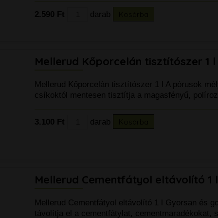
2.590 Ft
darab
Kosárba
Mellerud Kőporcelán tisztítószer 1 l
Mellerud Kőporcelán tisztítószer 1 l A pórusok mé
csíkoktól mentesen tisztítja a magasfényű, políro
3.100 Ft
darab
Kosárba
Mellerud Cementfátyol eltávolító 1 l
Mellerud Cementfátyol eltávolító 1 l Gyorsan és g
távolítja el a cementfátylat, cementmaradékokat, 