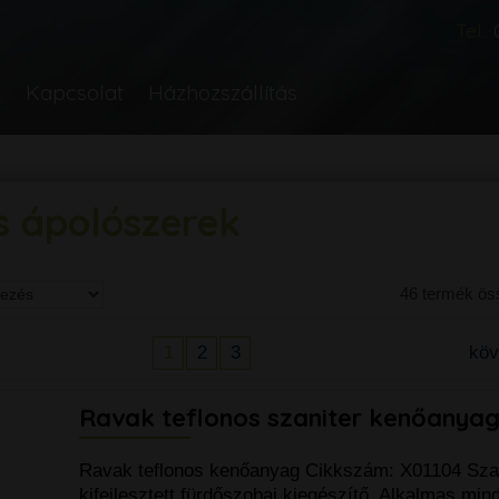
Tel.:
k
Kapcsolat
Házhozszállítás
és ápolószerek
46 termék ö
1
2
3
kö
Ravak teflonos szaniter kenőanya
Ravak teflonos kenőanyag Cikkszám: X01104 Szak
kifejlesztett fürdőszobai kiegészítő. Alkalmas mi