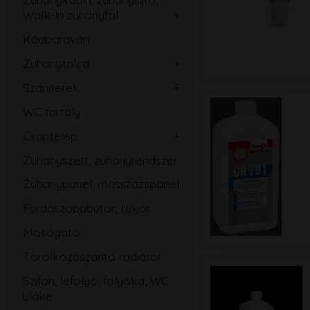
Walk-in zuhanyfal
Ovális
Szögletes
Kádparaván
Kerek
Téglalap
Zuhanytálca
Íves
Szabadon álló
Ötszögletű
Szaniterek
Szögletes
Mosdó
Walk-in zuhanyfal
WC tartály
Téglalap
Kézmosó
Zuhanyajtó
Csaptelep
Ötszögletű
WC
Mosdó
Zuhanyszett, zuhanyrendszer
Magasított
Bidé
Zuhany
Zuhanypanel, masszázspanel
Speciális
Pissoir
Kád
Fürdőszobabútor, tükör
Mozgássérült
Mosogató
Mosogató
Bidé
Törölközőszárító radiátor
Falsík alatti
Szifon, lefolyó, folyóka, WC
Közületi
ülőke