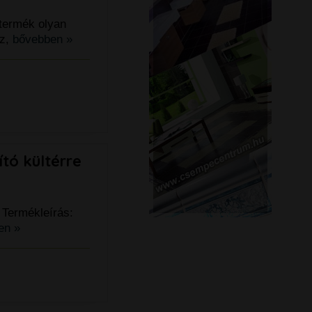
 termék olyan
ez,
bővebben »
tó kültérre
) Termékleírás:
en »