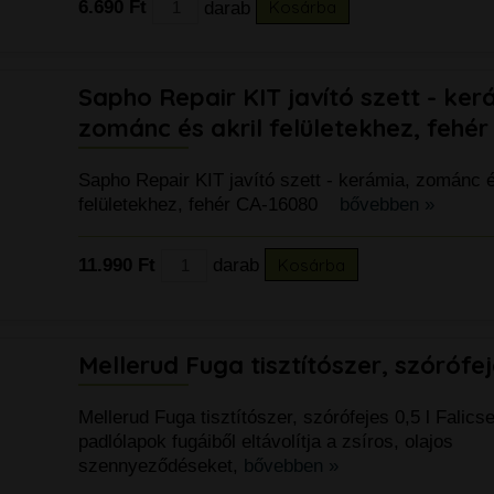
6.690 Ft
darab
Kosárba
Sapho Repair KIT javító szett - ker
zománc és akril felületekhez, fehé
Sapho Repair KIT javító szett - kerámia, zománc é
felületekhez, fehér CA-16080
bővebben »
11.990 Ft
darab
Kosárba
Mellerud Fuga tisztítószer, szórófej
Mellerud Fuga tisztítószer, szórófejes 0,5 l Falic
padlólapok fugáiből eltávolítja a zsíros, olajos
szennyeződéseket,
bővebben »