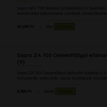
Sopro NFV 705 Natúrkő színélénkítő 1 l Speciális
természetes kőburkolatok színének elmélyítéséh
10.290 Ft
liter
Kosárba
Sopro ZA 703 Cementfátyol eltávolí
(1l)
Sopro ZA 703 Cementfátyol eltávolító kültérre (1 l
Koncentrált, extra erős, savas tisztítószer
bővebb
4.890 Ft
darab
Kosárba