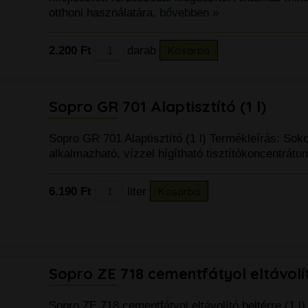
otthoni használatára.
bővebben »
2.200 Ft
darab
Kosárba
Sopro GR 701 Alaptisztító (1 l)
Sopro GR 701 Alaptisztító (1 l) Termékleírás: Sok
alkalmazható, vízzel hígítható tisztítókoncentrátu
6.190 Ft
liter
Kosárba
Sopro ZE 718 cementfátyol eltávolí
Sopro ZE 718 cementfátyol eltávolító beltérre (1 l)