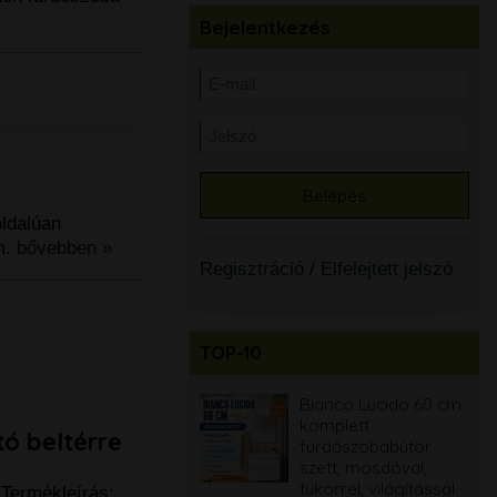
Bejelentkezés
oldalúan
m.
bővebben »
Regisztráció
/
Elfelejtett jelszó
TOP-10
Sapho Paco
Bianco Lucido 60 cm
PC1012WR
komplett
tó beltérre
monoblokk WC
fürdőszobabútor
perem nélküli, alsó-
szett, mosdóval,
hátsó kifolyású,
tükörrel, világítással
 Termékleírás: