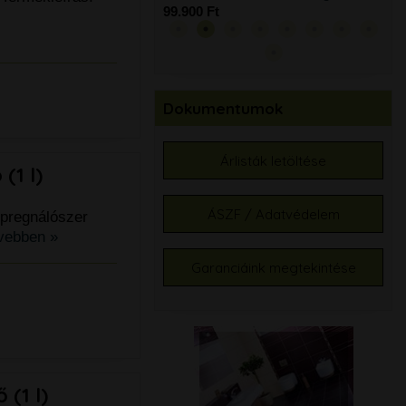
99.900 Ft
99.
Dokumentumok
Árlisták letöltése
(1 l)
ÁSZF / Adatvédelem
mpregnálószer
vebben »
Garanciáink megtekintése
(1 l)